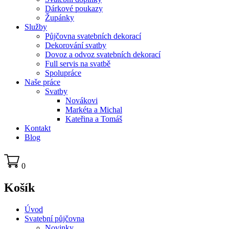
Dárkové poukazy
Župánky
Služby
Půjčovna svatebních dekorací
Dekorování svatby
Dovoz a odvoz svatebních dekorací
Full servis na svatbě
Spolupráce
Naše práce
Svatby
Novákovi
Markéta a Michal
Kateřina a Tomáš
Kontakt
Blog
0
Košík
Úvod
Svatební půjčovna
Novinky