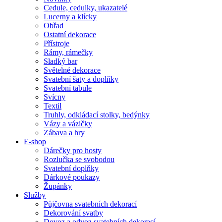
Cedule, cedulky, ukazatelé
Lucerny a klícky
Obřad
Ostatní dekorace
Přístroje
Rámy, rámečky
Sladký bar
Světelné dekorace
Svatební šaty a doplňky
Svatební tabule
Svícny
Textil
Truhly, odkládací stolky, bedýnky
Vázy a vázičky
Zábava a hry
E-shop
Dárečky pro hosty
Rozlučka se svobodou
Svatební doplňky
Dárkové poukazy
Župánky
Služby
Půjčovna svatebních dekorací
Dekorování svatby
Dovoz a odvoz svatebních dekorací