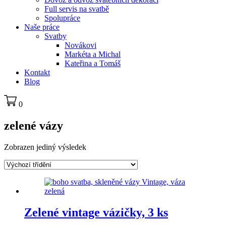
Full servis na svatbě
Spolupráce
Naše práce
Svatby
Novákovi
Markéta a Michal
Kateřina a Tomáš
Kontakt
Blog
0
zelené vázy
Zobrazen jediný výsledek
Zelené vintage vázičky, 3 ks