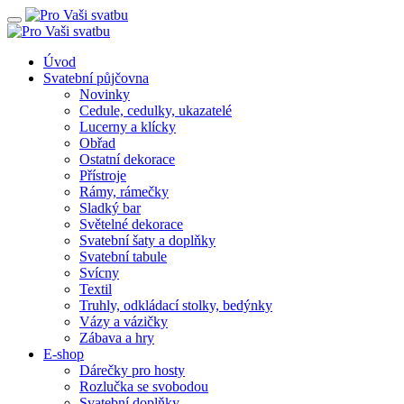
Úvod
Svatební půjčovna
Novinky
Cedule, cedulky, ukazatelé
Lucerny a klícky
Obřad
Ostatní dekorace
Přístroje
Rámy, rámečky
Sladký bar
Světelné dekorace
Svatební šaty a doplňky
Svatební tabule
Svícny
Textil
Truhly, odkládací stolky, bedýnky
Vázy a vázičky
Zábava a hry
E-shop
Dárečky pro hosty
Rozlučka se svobodou
Svatební doplňky