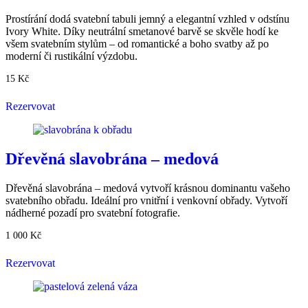
Prostírání dodá svatební tabuli jemný a elegantní vzhled v odstínu
Ivory White. Díky neutrální smetanové barvě se skvěle hodí ke
všem svatebním stylům – od romantické a boho svatby až po
moderní či rustikální výzdobu.
15
Kč
Rezervovat
Dřevěná slavobrána – medová
Dřevěná slavobrána – medová vytvoří krásnou dominantu vašeho
svatebního obřadu. Ideální pro vnitřní i venkovní obřady. Vytvoří
nádherné pozadí pro svatební fotografie.
1 000
Kč
Rezervovat