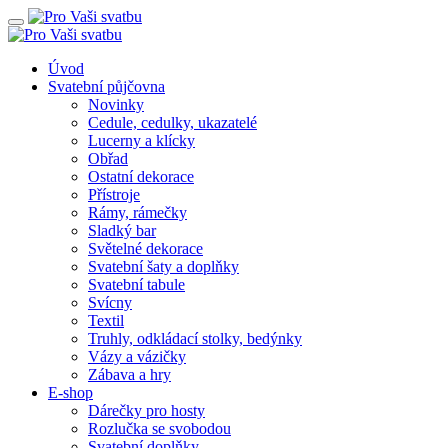
Úvod
Svatební půjčovna
Novinky
Cedule, cedulky, ukazatelé
Lucerny a klícky
Obřad
Ostatní dekorace
Přístroje
Rámy, rámečky
Sladký bar
Světelné dekorace
Svatební šaty a doplňky
Svatební tabule
Svícny
Textil
Truhly, odkládací stolky, bedýnky
Vázy a vázičky
Zábava a hry
E-shop
Dárečky pro hosty
Rozlučka se svobodou
Svatební doplňky