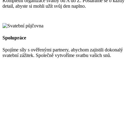
Kompletní organizace svatby od A do Z. Postaráme se o každý
detail, abyste si mohli užít svůj den naplno.
Spolupráce
Spojíme síly s ověřenými partnery, abychom zajistili dokonalý
svatební zážitek. Společně vytvoříme svatbu vašich snů.