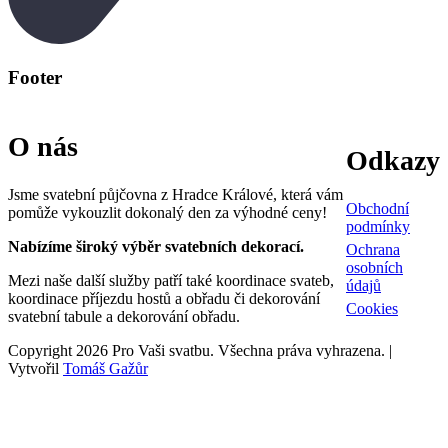
Footer
O nás
Odkazy
Jsme svatební půjčovna z Hradce Králové, která vám
Obchodní
pomůže vykouzlit dokonalý den za výhodné ceny!
podmínky
Nabízíme široký výběr svatebních dekorací.
Ochrana
osobních
Mezi naše další služby patří také koordinace svateb,
údajů
koordinace příjezdu hostů a obřadu či dekorování
Cookies
svatební tabule a dekorování obřadu.
Copyright 2026 Pro Vaši svatbu. Všechna práva vyhrazena. |
Vytvořil
Tomáš Gažůr