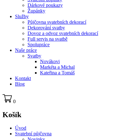
Dárkové poukazy
Župánky
Služby
Půjčovna svatebních dekorací
Dekorování svatby
Dovoz a odvoz svatebních dekorací
Full servis na svatbě
Spolupráce
Naše práce
Svatby
Novákovi
Markéta a Michal
Kateřina a Tomáš
Kontakt
Blog
0
Košík
Úvod
Svatební půjčovna
Novinky