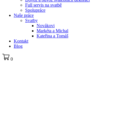
Full servis na svatbě
Spolupráce
Naše práce
Svatby
Novákovi
Markéta a Michal
Kateřina a Tomáš
Kontakt
Blog
0