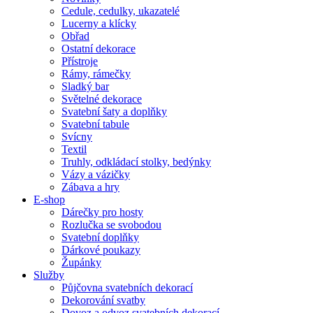
Cedule, cedulky, ukazatelé
Lucerny a klícky
Obřad
Ostatní dekorace
Přístroje
Rámy, rámečky
Sladký bar
Světelné dekorace
Svatební šaty a doplňky
Svatební tabule
Svícny
Textil
Truhly, odkládací stolky, bedýnky
Vázy a vázičky
Zábava a hry
E-shop
Dárečky pro hosty
Rozlučka se svobodou
Svatební doplňky
Dárkové poukazy
Župánky
Služby
Půjčovna svatebních dekorací
Dekorování svatby
Dovoz a odvoz svatebních dekorací