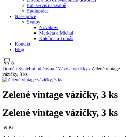
Full servis na svatbě
Spolupráce
Naše práce
Svatby
Novákovi
Markéta a Michal
Kateřina a Tomáš
Kontakt
Blog
0
Domů
/
Svatební půjčovna
/
Vázy a vázičky
/ Zelené vintage
vázičky, 3 ks
Zelené vintage vázičky, 3 ks
Zelené vintage vázičky, 3 ks
59
Kč