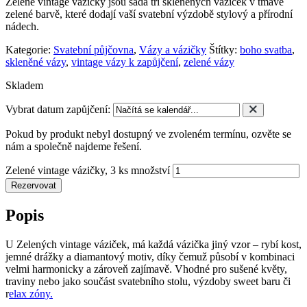
Zelené vintage vázičky jsou sada tří skleněných váziček v tmavě
zelené barvě, které dodají vaší svatební výzdobě stylový a přírodní
nádech.
Kategorie:
Svatební půjčovna
,
Vázy a vázičky
Štítky:
boho svatba
,
skleněné vázy
,
vintage vázy k zapůjčení
,
zelené vázy
Skladem
Vybrat datum zapůjčení:
Pokud by produkt nebyl dostupný ve zvoleném termínu, ozvěte se
nám a společně najdeme řešení.
Zelené vintage vázičky, 3 ks množství
Rezervovat
Popis
U Zelených vintage váziček, má každá vázička jiný vzor – rybí kost,
jemné drážky a diamantový motiv, díky čemuž působí v kombinaci
velmi harmonicky a zároveň zajímavě. Vhodné pro sušené květy,
traviny nebo jako součást svatebního stolu, výzdoby sweet baru či
r
elax zóny.