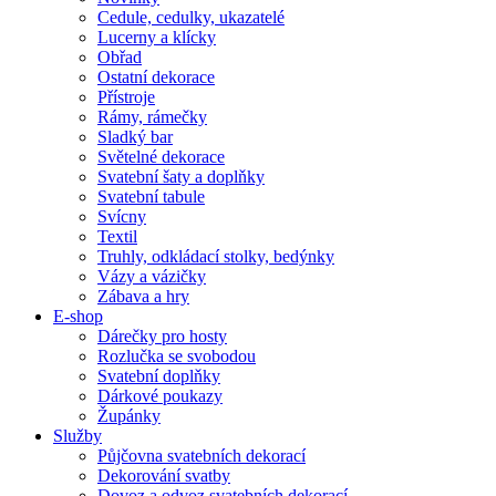
Cedule, cedulky, ukazatelé
Lucerny a klícky
Obřad
Ostatní dekorace
Přístroje
Rámy, rámečky
Sladký bar
Světelné dekorace
Svatební šaty a doplňky
Svatební tabule
Svícny
Textil
Truhly, odkládací stolky, bedýnky
Vázy a vázičky
Zábava a hry
E-shop
Dárečky pro hosty
Rozlučka se svobodou
Svatební doplňky
Dárkové poukazy
Župánky
Služby
Půjčovna svatebních dekorací
Dekorování svatby
Dovoz a odvoz svatebních dekorací