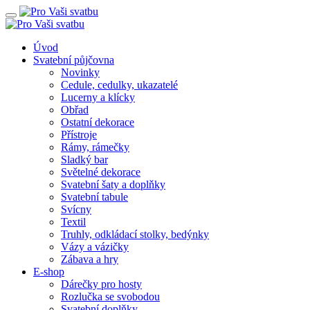
Úvod
Svatební půjčovna
Novinky
Cedule, cedulky, ukazatelé
Lucerny a klícky
Obřad
Ostatní dekorace
Přístroje
Rámy, rámečky
Sladký bar
Světelné dekorace
Svatební šaty a doplňky
Svatební tabule
Svícny
Textil
Truhly, odkládací stolky, bedýnky
Vázy a vázičky
Zábava a hry
E-shop
Dárečky pro hosty
Rozlučka se svobodou
Svatební doplňky