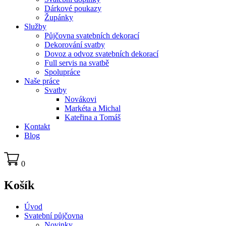
Dárkové poukazy
Župánky
Služby
Půjčovna svatebních dekorací
Dekorování svatby
Dovoz a odvoz svatebních dekorací
Full servis na svatbě
Spolupráce
Naše práce
Svatby
Novákovi
Markéta a Michal
Kateřina a Tomáš
Kontakt
Blog
0
Košík
Úvod
Svatební půjčovna
Novinky