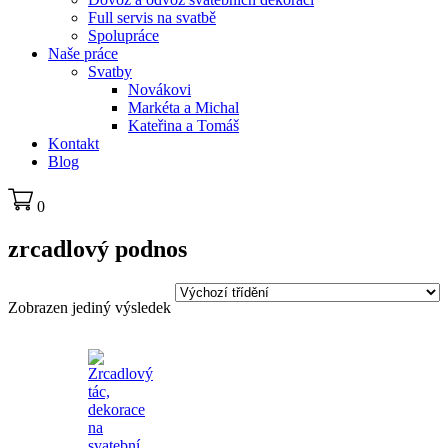
Full servis na svatbě
Spolupráce
Naše práce
Svatby
Novákovi
Markéta a Michal
Kateřina a Tomáš
Kontakt
Blog
0
zrcadlový podnos
Zobrazen jediný výsledek