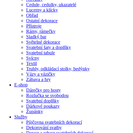
Cedule, cedulky, ukazatelé
Lucerny a klícky
Obřad
Ostatní dekorace
Přístroje
Rámy, rámečky
Sladký bar
Světelné dekorace
Svatební šaty a doplňky
Svatební tabule
Svícny
Textil
Truhly, odkládací stolky, bedýnky
Vázy a vázičky
Zábava a hry
E-shop
Dárečky pro hosty
Rozlučka se svobodou
Svatební doplňky
Dárkové poukazy
Župánky
Služby
Půjčovna svatebních dekorací
Dekorování svatby
Dovoz a odvoz svatebních dekorací