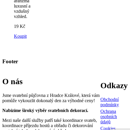
aranžmá
luxusní a
vzdušný
vzhled.
19
Kč
Koupit
Footer
O nás
Odkazy
Jsme svatební půjčovna z Hradce Králové, která vám
Obchodní
pomůže vykouzlit dokonalý den za výhodné ceny!
podmínky
Nabízíme široký výběr svatebních dekorací.
Ochrana
osobních
Mezi naše další služby patří také koordinace svateb,
údajů
koordinace příjezdu hostů a obřadu či dekorování
Cookies