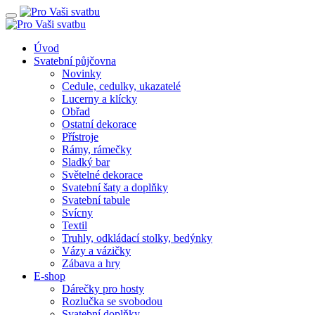
Úvod
Svatební půjčovna
Novinky
Cedule, cedulky, ukazatelé
Lucerny a klícky
Obřad
Ostatní dekorace
Přístroje
Rámy, rámečky
Sladký bar
Světelné dekorace
Svatební šaty a doplňky
Svatební tabule
Svícny
Textil
Truhly, odkládací stolky, bedýnky
Vázy a vázičky
Zábava a hry
E-shop
Dárečky pro hosty
Rozlučka se svobodou
Svatební doplňky