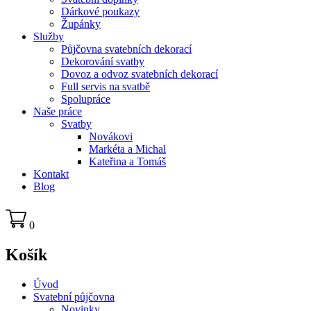
Dárkové poukazy
Župánky
Služby
Půjčovna svatebních dekorací
Dekorování svatby
Dovoz a odvoz svatebních dekorací
Full servis na svatbě
Spolupráce
Naše práce
Svatby
Novákovi
Markéta a Michal
Kateřina a Tomáš
Kontakt
Blog
0
Košík
Úvod
Svatební půjčovna
Novinky