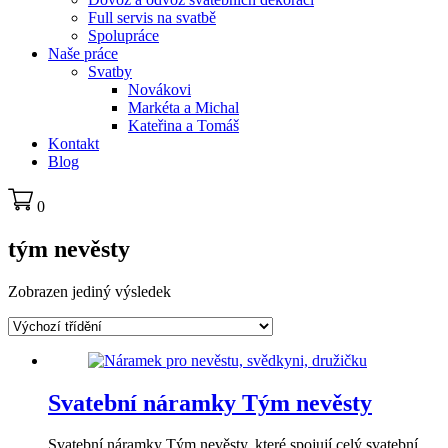
Full servis na svatbě
Spolupráce
Naše práce
Svatby
Novákovi
Markéta a Michal
Kateřina a Tomáš
Kontakt
Blog
0
tým nevěsty
Zobrazen jediný výsledek
Svatební náramky Tým nevěsty
Svatební náramky Tým nevěsty, které spojují celý svatební