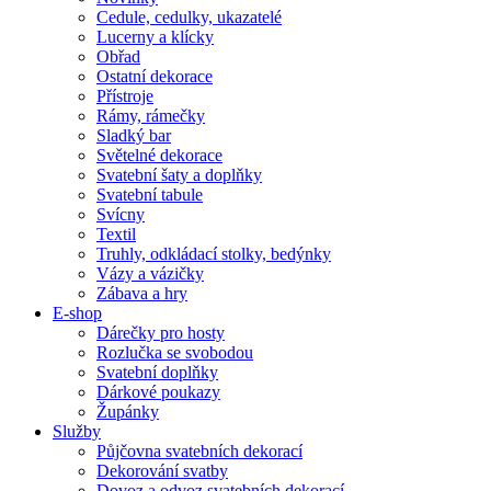
Cedule, cedulky, ukazatelé
Lucerny a klícky
Obřad
Ostatní dekorace
Přístroje
Rámy, rámečky
Sladký bar
Světelné dekorace
Svatební šaty a doplňky
Svatební tabule
Svícny
Textil
Truhly, odkládací stolky, bedýnky
Vázy a vázičky
Zábava a hry
E-shop
Dárečky pro hosty
Rozlučka se svobodou
Svatební doplňky
Dárkové poukazy
Župánky
Služby
Půjčovna svatebních dekorací
Dekorování svatby
Dovoz a odvoz svatebních dekorací