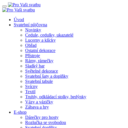
Úvod
Svatební půjčovna
Novinky
Cedule, cedulky, ukazatelé
Lucerny a klícky
Obřad
Ostatní dekorace
Přístroje
Rámy, rámečky
Sladký bar
Světelné dekorace
Svatební šaty a doplňky
Svatební tabule
Svícny
Textil
Truhly, odkládací stolky, bedýnky
Vázy a vázičky
Zábava a hry
E-shop
Dárečky pro hosty
Rozlučka se svobodou
Svatební doplňky