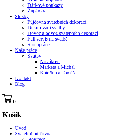
Dárkové poukazy
Župánky
Služby
Půjčovna svatebních dekorací
Dekorování svatby
Dovoz a odvoz svatebních dekorací
Full servis na svatbě
Spolupráce
Naše práce
Svatby
Novákovi
Markéta a Michal
Kateřina a Tomáš
Kontakt
Blog
0
Košík
Úvod
Svatební půjčovna
Novinky