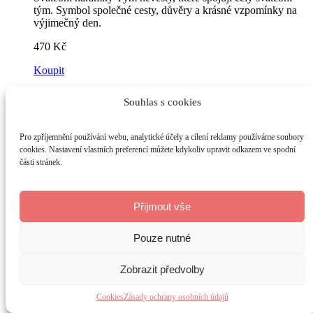
tým. Symbol společné cesty, důvěry a krásné vzpomínky na
výjimečný den.
470
Kč
Koupit
Footer
Souhlas s cookies
Pro zpříjemnění používání webu, analytické účely a cílení reklamy používáme soubory
O nás
cookies. Nastavení vlastních preferencí můžete kdykoliv upravit odkazem ve spodní
Odkazy
části stránek.
Jsme svatební půjčovna z Hradce Králové, která vám
Obchodní
pomůže vykouzlit dokonalý den za výhodné ceny!
podmínky
Přijmout vše
Nabízíme široký výběr svatebních dekorací.
Ochrana
osobních
Pouze nutné
Mezi naše další služby patří také koordinace svateb,
údajů
koordinace příjezdu hostů a obřadu či dekorování
Cookies
svatební tabule a dekorování obřadu.
Zobrazit předvolby
Copyright 2026 Pro Vaši svatbu. Všechna práva vyhrazena. |
Cookies
Zásady ochrany osobních údajů
Vytvořil
Tomáš Gažůr