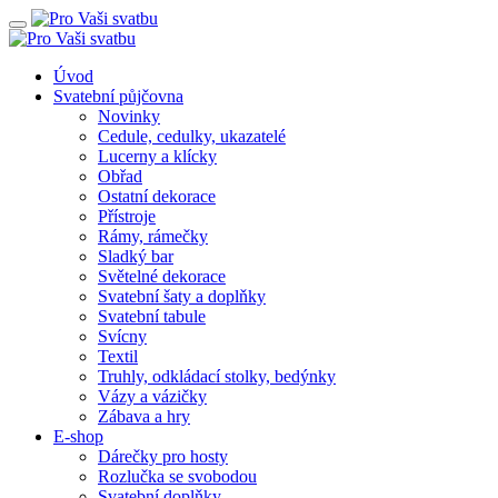
Úvod
Svatební půjčovna
Novinky
Cedule, cedulky, ukazatelé
Lucerny a klícky
Obřad
Ostatní dekorace
Přístroje
Rámy, rámečky
Sladký bar
Světelné dekorace
Svatební šaty a doplňky
Svatební tabule
Svícny
Textil
Truhly, odkládací stolky, bedýnky
Vázy a vázičky
Zábava a hry
E-shop
Dárečky pro hosty
Rozlučka se svobodou
Svatební doplňky