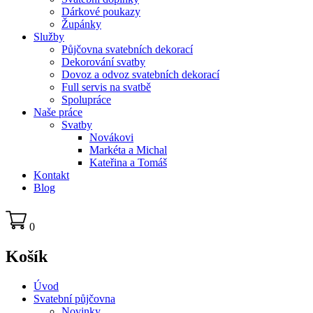
Dárkové poukazy
Župánky
Služby
Půjčovna svatebních dekorací
Dekorování svatby
Dovoz a odvoz svatebních dekorací
Full servis na svatbě
Spolupráce
Naše práce
Svatby
Novákovi
Markéta a Michal
Kateřina a Tomáš
Kontakt
Blog
0
Košík
Úvod
Svatební půjčovna
Novinky