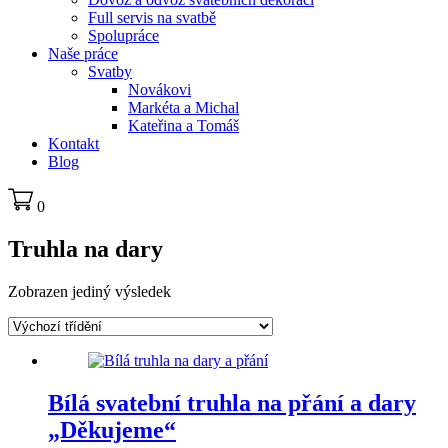
Full servis na svatbě
Spolupráce
Naše práce
Svatby
Novákovi
Markéta a Michal
Kateřina a Tomáš
Kontakt
Blog
0
Truhla na dary
Zobrazen jediný výsledek
Bílá svatební truhla na přání a dary
„Děkujeme“