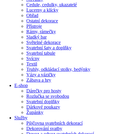
Cedule, cedulky, ukazatelé
Lucerny a klícky
Obřad
Ostatní dekorace
Přístroje
Rámy, rámečky
Sladký bar
Světelné dekorace
Svatební šaty a doplňky
Svatební tabule
Svícny
Textil
Truhly, odkládací stolky, bedýnky
Vázy a vázičky
Zábava a hry
E-shop
Dárečky pro hosty
Rozlučka se svobodou
Svatební doplňky
Dárkové poukazy
Župánky
Služby
Půjčovna svatebních dekorací
Dekorování svatby
Dovoz a odvoz svatebních dekorací