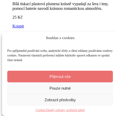
Bílá tiskací plastová písmena krásně vypadají za šera i tmy,
pomocí baterie navodí krásnou romantickou atmosféru.
25
Kč
Koupit
Footer
Souhlas s cookies
Pro zpříjemnění používání webu, analytické účely a cílení reklamy používáme soubory
O nás
cookies. Nastavení vlastních preferencí můžete kdykoliv upravit odkazem ve spodní
Odkazy
části stránek.
Jsme svatební půjčovna z Hradce Králové, která vám
Obchodní
pomůže vykouzlit dokonalý den za výhodné ceny!
podmínky
Přijmout vše
Nabízíme široký výběr svatebních dekorací.
Ochrana
osobních
Pouze nutné
Mezi naše další služby patří také koordinace svateb,
údajů
koordinace příjezdu hostů a obřadu či dekorování
Cookies
svatební tabule a dekorování obřadu.
Zobrazit předvolby
Copyright 2026 Pro Vaši svatbu. Všechna práva vyhrazena. |
Cookies
Zásady ochrany osobních údajů
Vytvořil
Tomáš Gažůr