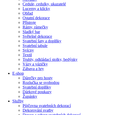
Cedule, cedulky, ukazatelé
Lucerny a klícky
Obřad
Ostatní dekorace
Přístroje
Rámy, rámečky
Sladký bar
Světelné dekorace
Svatební šaty a doplňky
Svatební tabule
Svícny
Textil
Truhly, odkládací stolky, bedýnky
Vázy a vázičky
Zábava a hry
E-shop
Dárečky pro hosty
Rozlučka se svobodou
Svatební doplňky
Dárkové poukazy
Župánky
Služby
Půjčovna svatebních dekorací
Dekorování svatby
Dovoz a odvoz svatebních dekorací