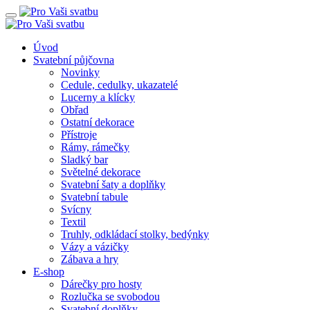
Úvod
Svatební půjčovna
Novinky
Cedule, cedulky, ukazatelé
Lucerny a klícky
Obřad
Ostatní dekorace
Přístroje
Rámy, rámečky
Sladký bar
Světelné dekorace
Svatební šaty a doplňky
Svatební tabule
Svícny
Textil
Truhly, odkládací stolky, bedýnky
Vázy a vázičky
Zábava a hry
E-shop
Dárečky pro hosty
Rozlučka se svobodou
Svatební doplňky