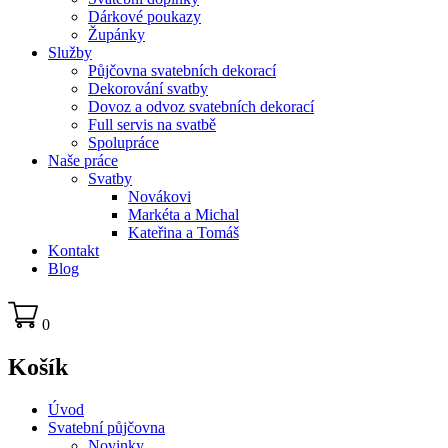
Dárkové poukazy
Župánky
Služby
Půjčovna svatebních dekorací
Dekorování svatby
Dovoz a odvoz svatebních dekorací
Full servis na svatbě
Spolupráce
Naše práce
Svatby
Novákovi
Markéta a Michal
Kateřina a Tomáš
Kontakt
Blog
0
Košík
Úvod
Svatební půjčovna
Novinky