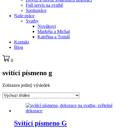
Full servis na svatbě
Spolupráce
Naše práce
Svatby
Novákovi
Markéta a Michal
Kateřina a Tomáš
Kontakt
Blog
0
svítící písmeno g
Zobrazen jediný výsledek
Svítící písmeno G