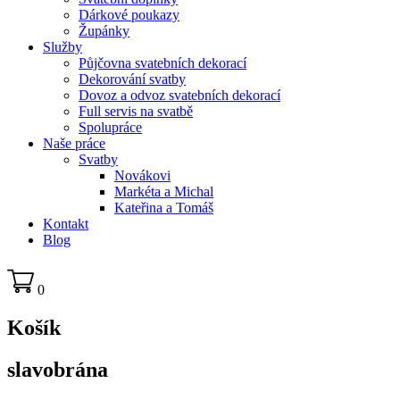
Dárkové poukazy
Župánky
Služby
Půjčovna svatebních dekorací
Dekorování svatby
Dovoz a odvoz svatebních dekorací
Full servis na svatbě
Spolupráce
Naše práce
Svatby
Novákovi
Markéta a Michal
Kateřina a Tomáš
Kontakt
Blog
0
Košík
slavobrána