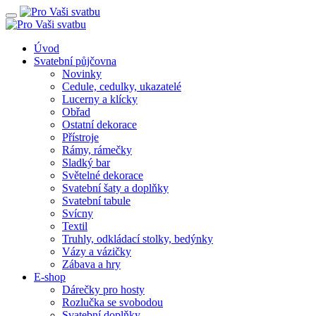
Úvod
Svatební půjčovna
Novinky
Cedule, cedulky, ukazatelé
Lucerny a klícky
Obřad
Ostatní dekorace
Přístroje
Rámy, rámečky
Sladký bar
Světelné dekorace
Svatební šaty a doplňky
Svatební tabule
Svícny
Textil
Truhly, odkládací stolky, bedýnky
Vázy a vázičky
Zábava a hry
E-shop
Dárečky pro hosty
Rozlučka se svobodou
Svatební doplňky