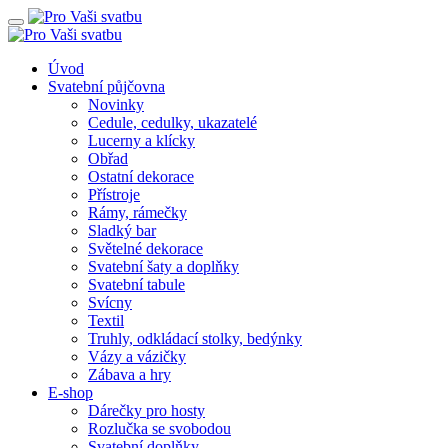
Úvod
Svatební půjčovna
Novinky
Cedule, cedulky, ukazatelé
Lucerny a klícky
Obřad
Ostatní dekorace
Přístroje
Rámy, rámečky
Sladký bar
Světelné dekorace
Svatební šaty a doplňky
Svatební tabule
Svícny
Textil
Truhly, odkládací stolky, bedýnky
Vázy a vázičky
Zábava a hry
E-shop
Dárečky pro hosty
Rozlučka se svobodou
Svatební doplňky