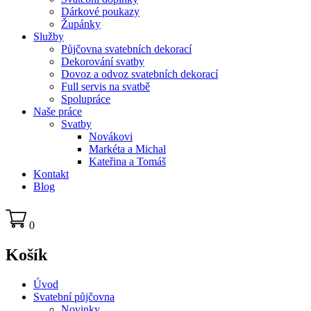
Dárkové poukazy
Župánky
Služby
Půjčovna svatebních dekorací
Dekorování svatby
Dovoz a odvoz svatebních dekorací
Full servis na svatbě
Spolupráce
Naše práce
Svatby
Novákovi
Markéta a Michal
Kateřina a Tomáš
Kontakt
Blog
0
Košík
Úvod
Svatební půjčovna
Novinky