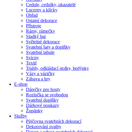
Cedule, cedulky, ukazatelé
Lucerny a klícky
Obřad
Ostatní dekorace
Přístroje
Rámy, rámečky
Sladký bar
Světelné dekorace
Svatební šaty a doplňky
Svatební tabule
Svícny
Textil
Truhly, odkládací stolky, bedýnky
Vázy a vázičky
Zábava a hry
E-shop
Dárečky pro hosty
Rozlučka se svobodou
Svatební doplňky
Dárkové poukazy
Župánky
Služby
Půjčovna svatebních dekorací
Dekorování svatby
Dovoz a odvoz svatebních dekorací