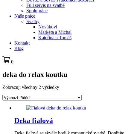
Full servis na svatbě
Spolupráce
Naše práce
Svatby
Novákovi
Markéta a Michal
Kateřina a Tomáš
Kontakt
Blog
0
deka do relax koutku
Zobrazuji všechny 2 výsledky
Deka fialová
Deka fialová se skvěle hodí k romantické svatbě. Dopřejte