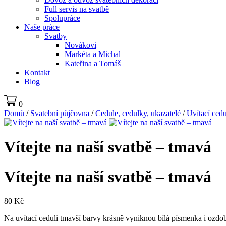
Full servis na svatbě
Spolupráce
Naše práce
Svatby
Novákovi
Markéta a Michal
Kateřina a Tomáš
Kontakt
Blog
0
Domů
/
Svatební půjčovna
/
Cedule, cedulky, ukazatelé
/
Uvítací cedu
Vítejte na naší svatbě – tmavá
Vítejte na naší svatbě – tmavá
80
Kč
Na uvítací ceduli tmavší barvy krásně vyniknou bílá písmenka i ozdobn