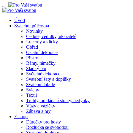
Úvod
Svatební půjčovna
Novinky
Cedule, cedulky, ukazatelé
Lucerny a klícky
Obřad
Ostatní dekorace
Přístroje
Rámy, rámečky
Sladký bar
Světelné dekorace
Svatební šaty a doplňky
Svatební tabule
Svícny
Textil
Truhly, odkládací stolky, bedýnky
Vázy a vázičky
Zábava a hry
E-shop
Dárečky pro hosty
Rozlučka se svobodou
Svatební doplňky