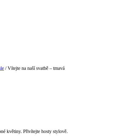
le
/ Vítejte na naší svatbě – tmavá
é květiny. Přivítejte hosty stylově.