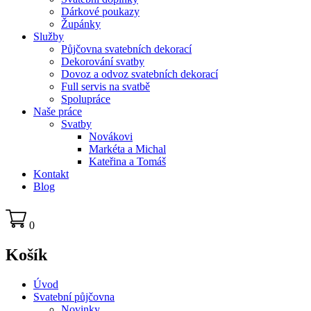
Dárkové poukazy
Župánky
Služby
Půjčovna svatebních dekorací
Dekorování svatby
Dovoz a odvoz svatebních dekorací
Full servis na svatbě
Spolupráce
Naše práce
Svatby
Novákovi
Markéta a Michal
Kateřina a Tomáš
Kontakt
Blog
0
Košík
Úvod
Svatební půjčovna
Novinky