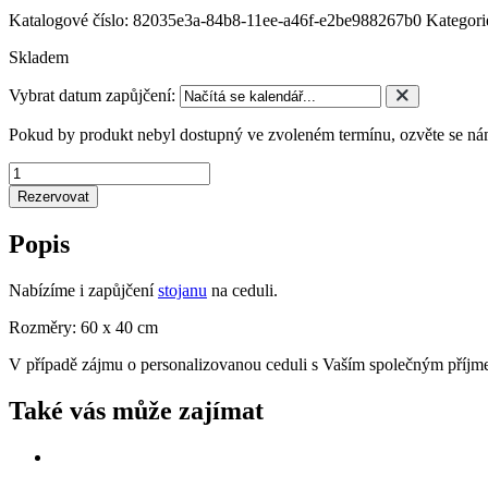
Katalogové číslo:
82035e3a-84b8-11ee-a46f-e2be988267b0
Kategori
Skladem
Vybrat datum zapůjčení:
Pokud by produkt nebyl dostupný ve zvoleném termínu, ozvěte se nám
Vítejte
na
Rezervovat
naší
svatbě
Popis
-
tmavá
množství
Nabízíme i zapůjčení
stojanu
na ceduli.
Rozměry: 60 x 40 cm
V případě zájmu o personalizovanou ceduli s Vaším společným příjme
Také vás může zajímat