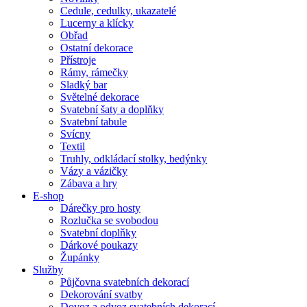
Cedule, cedulky, ukazatelé
Lucerny a klícky
Obřad
Ostatní dekorace
Přístroje
Rámy, rámečky
Sladký bar
Světelné dekorace
Svatební šaty a doplňky
Svatební tabule
Svícny
Textil
Truhly, odkládací stolky, bedýnky
Vázy a vázičky
Zábava a hry
E-shop
Dárečky pro hosty
Rozlučka se svobodou
Svatební doplňky
Dárkové poukazy
Župánky
Služby
Půjčovna svatebních dekorací
Dekorování svatby
Dovoz a odvoz svatebních dekorací