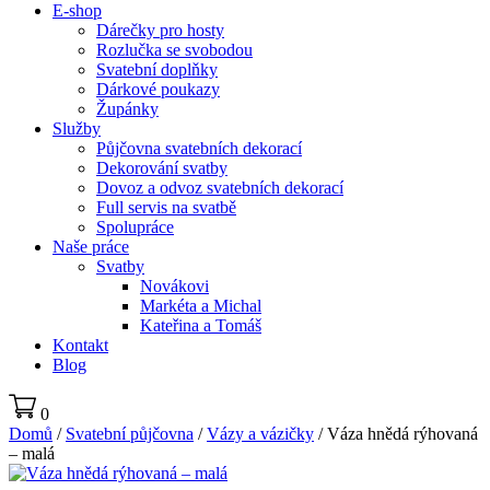
E-shop
Dárečky pro hosty
Rozlučka se svobodou
Svatební doplňky
Dárkové poukazy
Župánky
Služby
Půjčovna svatebních dekorací
Dekorování svatby
Dovoz a odvoz svatebních dekorací
Full servis na svatbě
Spolupráce
Naše práce
Svatby
Novákovi
Markéta a Michal
Kateřina a Tomáš
Kontakt
Blog
0
Domů
/
Svatební půjčovna
/
Vázy a vázičky
/ Váza hnědá rýhovaná
– malá