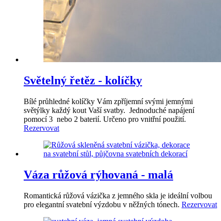
Světelný řetěz - kolíčky
Bílé průhledné kolíčky Vám zpříjemní svými jemnými
světýlky každý kout Vaší svatby. Jednoduché napájení
pomocí 3 nebo 2 baterií. Určeno pro vnitřní použití.
Rezervovat
Váza růžová rýhovaná - malá
Romantická růžová vázička z jemného skla je ideální volbou
pro elegantní svatební výzdobu v něžných tónech.
Rezervovat