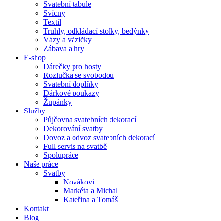
Svatební tabule
Svícny
Textil
Truhly, odkládací stolky, bedýnky
Vázy a vázičky
Zábava a hry
E-shop
Dárečky pro hosty
Rozlučka se svobodou
Svatební doplňky
Dárkové poukazy
Župánky
Služby
Půjčovna svatebních dekorací
Dekorování svatby
Dovoz a odvoz svatebních dekorací
Full servis na svatbě
Spolupráce
Naše práce
Svatby
Novákovi
Markéta a Michal
Kateřina a Tomáš
Kontakt
Blog