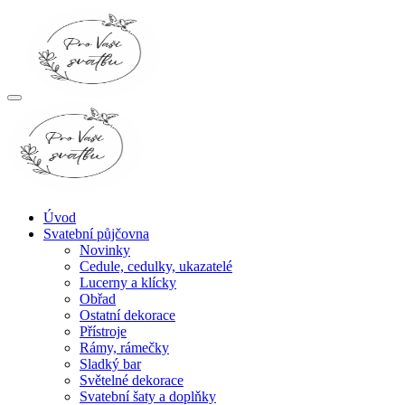
Úvod
Svatební půjčovna
Novinky
Cedule, cedulky, ukazatelé
Lucerny a klícky
Obřad
Ostatní dekorace
Přístroje
Rámy, rámečky
Sladký bar
Světelné dekorace
Svatební šaty a doplňky