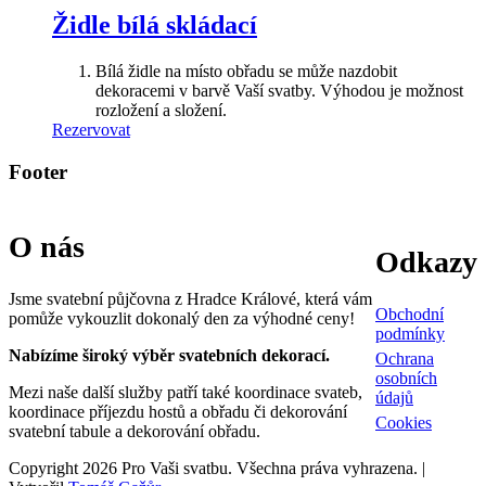
Židle bílá skládací
Bílá židle na místo obřadu se může nazdobit
dekoracemi v barvě Vaší svatby. Výhodou je možnost
rozložení a složení.
Rezervovat
Footer
O nás
Odkazy
Jsme svatební půjčovna z Hradce Králové, která vám
Obchodní
pomůže vykouzlit dokonalý den za výhodné ceny!
podmínky
Nabízíme široký výběr svatebních dekorací.
Ochrana
osobních
Mezi naše další služby patří také koordinace svateb,
údajů
koordinace příjezdu hostů a obřadu či dekorování
Cookies
svatební tabule a dekorování obřadu.
Copyright 2026 Pro Vaši svatbu. Všechna práva vyhrazena. |