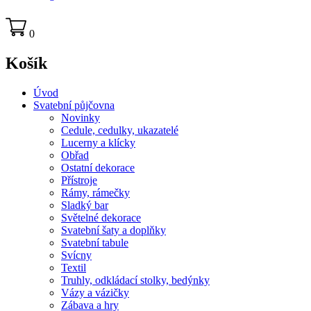
0
Košík
Úvod
Svatební půjčovna
Novinky
Cedule, cedulky, ukazatelé
Lucerny a klícky
Obřad
Ostatní dekorace
Přístroje
Rámy, rámečky
Sladký bar
Světelné dekorace
Svatební šaty a doplňky
Svatební tabule
Svícny
Textil
Truhly, odkládací stolky, bedýnky
Vázy a vázičky
Zábava a hry