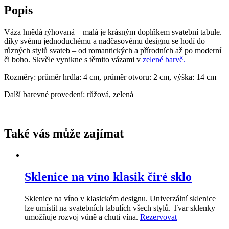
–
Popis
malá
množství
Váza hnědá rýhovaná – malá je krásným doplňkem svatební tabule.
díky svému jednoduchému a nadčasovému designu se hodí do
různých stylů svateb – od romantických a přírodních až po moderní
či boho. Skvěle vynikne s těmito vázami v
zelené barvě.
Rozměry: průměr hrdla: 4 cm, průměr otvoru: 2 cm, výška: 14 cm
Další barevné provedení: růžová, zelená
Také vás může zajímat
Sklenice na víno klasik čiré sklo
Sklenice na víno v klasickém designu. Univerzální sklenice
lze umístit na svatebních tabulích všech stylů. Tvar sklenky
umožňuje rozvoj vůně a chuti vína.
Rezervovat