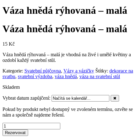
Váza hnědá rýhovaná – malá
Váza hnědá rýhovaná – malá
15
Kč
Váza hnědá rýhovaná – malá je vhodná na živé i umělé květiny a
ozdobí každý svatební stůl.
Kategorie:
Svatební půjčovna
,
Vázy a vázičky
Štítky:
dekorace na
svatbu
,
svatební výzdoba
,
váza hnědá
,
váza na svatební stůl
Skladem
Vybrat datum zapůjčení:
✖
Pokud by produkt nebyl dostupný ve zvoleném termínu, ozvěte se
nám a společně najdeme řešení.
Váza
hnědá
Rezervovat
rýhovaná