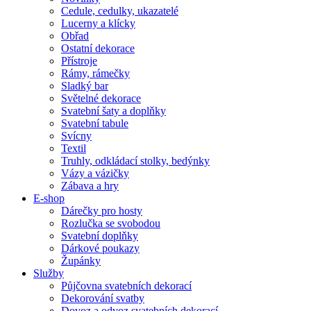
Cedule, cedulky, ukazatelé
Lucerny a klícky
Obřad
Ostatní dekorace
Přístroje
Rámy, rámečky
Sladký bar
Světelné dekorace
Svatební šaty a doplňky
Svatební tabule
Svícny
Textil
Truhly, odkládací stolky, bedýnky
Vázy a vázičky
Zábava a hry
E-shop
Dárečky pro hosty
Rozlučka se svobodou
Svatební doplňky
Dárkové poukazy
Župánky
Služby
Půjčovna svatebních dekorací
Dekorování svatby
Dovoz a odvoz svatebních dekorací