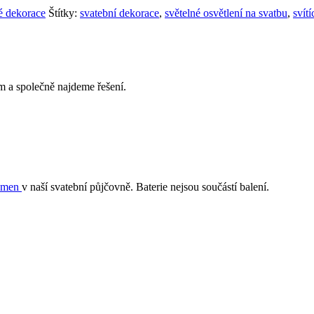
é dekorace
Štítky:
svatební dekorace
,
světelné osvětlení na svatbu
,
svít
 a společně najdeme řešení.
smen
v naší svatební půjčovně. Baterie nejsou součástí balení.