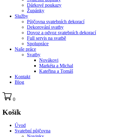
Dárkové poukazy
Župánky
Služby
Půjčovna svatebních dekorací
Dekorování svatby
Dovoz a odvoz svatebních dekorací
Full servis na svatbě
Spolupráce
Naše práce
Svatby
Novákovi
Markéta a Michal
Kateřina a Tomáš
Kontakt
Blog
0
Košík
Úvod
Svatební půjčovna
Novinky