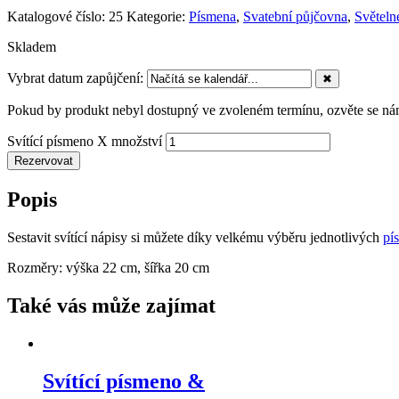
Katalogové číslo:
25
Kategorie:
Písmena
,
Svatební půjčovna
,
Světeln
Skladem
Vybrat datum zapůjčení:
✖
Pokud by produkt nebyl dostupný ve zvoleném termínu, ozvěte se nám
Svítící písmeno X množství
Rezervovat
Popis
Sestavit svítící nápisy si můžete díky velkému výběru jednotlivých
pí
Rozměry: výška 22 cm, šířka 20 cm
Také vás může zajímat
Svítící písmeno &