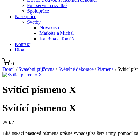
Full servis na svatbě
Spolupráce
Naše práce
Svatby
Novákovi
Markéta a Michal
Kateřina a Tomáš
Kontakt
Blog
0
Domů
/
Svatební půjčovna
/
Světelné dekorace
/
Písmena
/ Svítící pí
Svítící písmeno X
Svítící písmeno X
25
Kč
Bílá tiskací plastová písmena krásně vypadají za šera i tmy, pomocí 