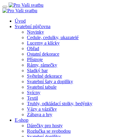
Úvod
Svatební půjčovna
Novinky
Cedule, cedulky, ukazatelé
Lucerny a klícky
Obřad
Ostatní dekorace
Přístroje
Rámy, rámečky
Sladký bar
Světelné dekorace
Svatební šaty a doplňky
Svatební tabule
Svícny
Textil
Truhly, odkládací stolky, bedýnky
Vázy a vázičky
Zábava a hry
E-shop
Dárečky pro hosty
Rozlučka se svobodou
Svatební doplňky