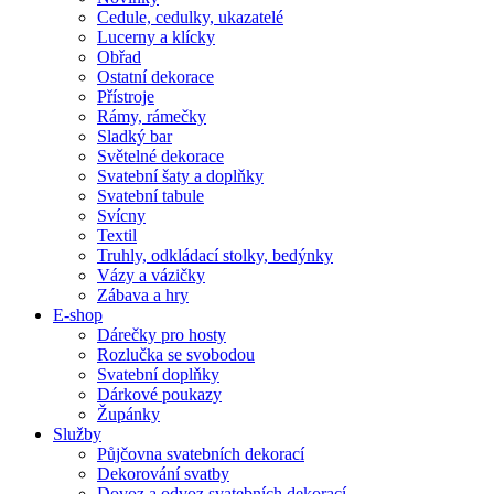
Cedule, cedulky, ukazatelé
Lucerny a klícky
Obřad
Ostatní dekorace
Přístroje
Rámy, rámečky
Sladký bar
Světelné dekorace
Svatební šaty a doplňky
Svatební tabule
Svícny
Textil
Truhly, odkládací stolky, bedýnky
Vázy a vázičky
Zábava a hry
E-shop
Dárečky pro hosty
Rozlučka se svobodou
Svatební doplňky
Dárkové poukazy
Župánky
Služby
Půjčovna svatebních dekorací
Dekorování svatby
Dovoz a odvoz svatebních dekorací