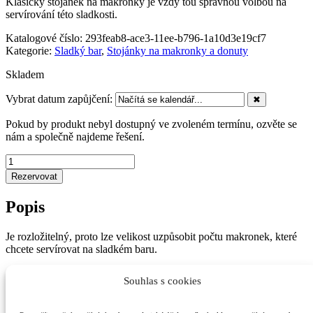
Klasický stojánek na makronky je vždy tou správnou volbou na
servírování této sladkosti.
Katalogové číslo:
293feab8-ace3-11ee-b796-1a10d3e19cf7
Kategorie:
Sladký bar
,
Stojánky na makronky a donuty
Skladem
Vybrat datum zapůjčení:
✖
Pokud by produkt nebyl dostupný ve zvoleném termínu, ozvěte se
nám a společně najdeme řešení.
Stojánek
na
Rezervovat
makronky
-
Popis
plast
množství
Je rozložitelný, proto lze velikost uzpůsobit počtu makronek, které
chcete servírovat na sladkém baru.
Footer
Souhlas s cookies