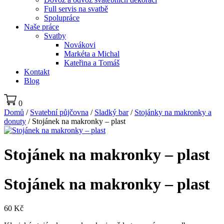
Full servis na svatbě
Spolupráce
Naše práce
Svatby
Novákovi
Markéta a Michal
Kateřina a Tomáš
Kontakt
Blog
0
Domů
/
Svatební půjčovna
/
Sladký bar
/
Stojánky na makronky a
donuty
/ Stojánek na makronky – plast
Stojánek na makronky – plast
Stojánek na makronky – plast
60
Kč