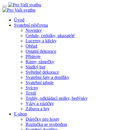
Úvod
Svatební půjčovna
Novinky
Cedule, cedulky, ukazatelé
Lucerny a klícky
Obřad
Ostatní dekorace
Přístroje
Rámy, rámečky
Sladký bar
Světelné dekorace
Svatební šaty a doplňky
Svatební tabule
Svícny
Textil
Truhly, odkládací stolky, bedýnky
Vázy a vázičky
Zábava a hry
E-shop
Dárečky pro hosty
Rozlučka se svobodou
Svatební doplňky