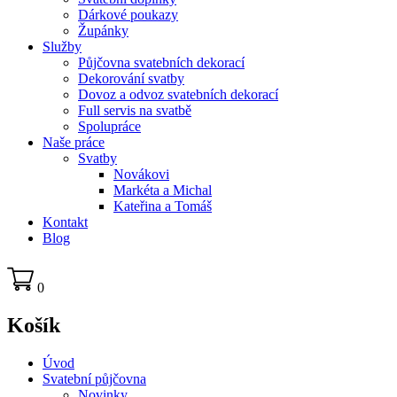
Dárkové poukazy
Župánky
Služby
Půjčovna svatebních dekorací
Dekorování svatby
Dovoz a odvoz svatebních dekorací
Full servis na svatbě
Spolupráce
Naše práce
Svatby
Novákovi
Markéta a Michal
Kateřina a Tomáš
Kontakt
Blog
0
Košík
Úvod
Svatební půjčovna
Novinky