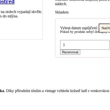
ostřed
nádech.
 na stolech vypadají skvěle.
Skladem
ebo do mlýna.
Vybrat datum zapůjčení:
Pokud by produkt nebyl dostupný v
Sklenice
s
jutou
Rezervovat
a
dřevěným
srdíčkem-
velká
množství
lka
. Díky přírodním tónům a vintage vzhledu krásně ladí s venkovsko