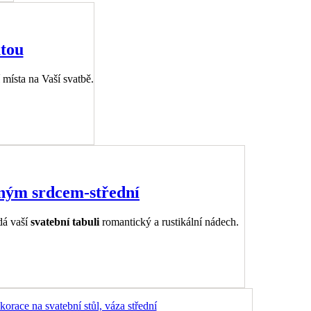
utou
 místa na Vaší svatbě.
ěným srdcem-střední
dá vaší
svatební tabuli
romantický a rustikální nádech.