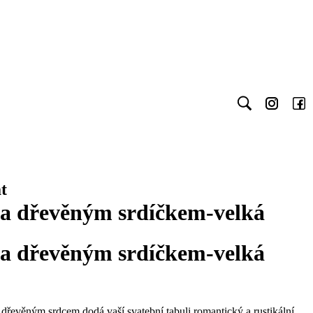
t
u a dřevěným srdíčkem-velká
u a dřevěným srdíčkem-velká
 dřevěným srdcem dodá vaší svatební tabuli romantický a rustikální