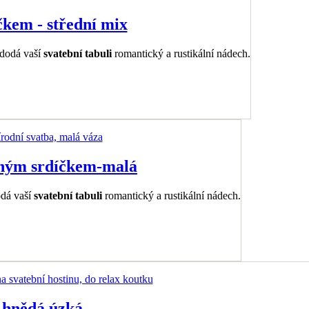
íčkem - střední mix
 dodá vaší
svatební tabuli
romantický a rustikální nádech.
věným srdíčkem-malá
odá vaší
svatební tabuli
romantický a rustikální nádech.
 hnědá úzká