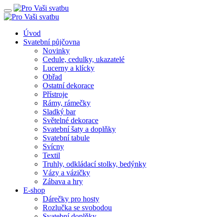
Úvod
Svatební půjčovna
Novinky
Cedule, cedulky, ukazatelé
Lucerny a klícky
Obřad
Ostatní dekorace
Přístroje
Rámy, rámečky
Sladký bar
Světelné dekorace
Svatební šaty a doplňky
Svatební tabule
Svícny
Textil
Truhly, odkládací stolky, bedýnky
Vázy a vázičky
Zábava a hry
E-shop
Dárečky pro hosty
Rozlučka se svobodou
Svatební doplňky