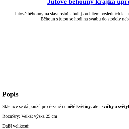
Jutové běhouny krajka upr
Jutové běhouny na slavnostní tabuli jsou hitem posledních let a
Běhoun s jutou se hodí na svatbu do stodoly n
Popis
Sklenice se dá použít pro řezané i umělé
květiny
, ale i
svíčky
a
světý
Rozměry: Velká: výška 25 cm
Další velikosti: