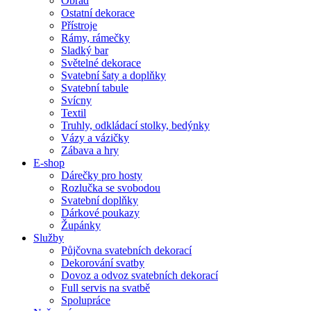
Obřad
Ostatní dekorace
Přístroje
Rámy, rámečky
Sladký bar
Světelné dekorace
Svatební šaty a doplňky
Svatební tabule
Svícny
Textil
Truhly, odkládací stolky, bedýnky
Vázy a vázičky
Zábava a hry
E-shop
Dárečky pro hosty
Rozlučka se svobodou
Svatební doplňky
Dárkové poukazy
Župánky
Služby
Půjčovna svatebních dekorací
Dekorování svatby
Dovoz a odvoz svatebních dekorací
Full servis na svatbě
Spolupráce