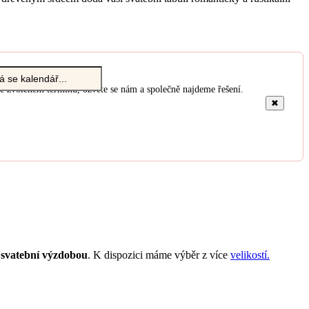
e zvoleném termínu, ozvěte se nám a společně najdeme řešení.
✖
u
svatební výzdobou
. K dispozici máme výběr z více
velikostí.