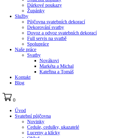
Dárkové poukazy
Župánky
Služby
Půjčovna svatebních dekorací
Dekorování svatby
Dovoz a odvoz svatebních dekorací
Full servis na svatbě
Spolupráce
Naše práce
Svatby
Novákovi
Markéta a Michal
Kateřina a Tomáš
Kontakt
Blog
0
Úvod
Svatební půjčovna
Novinky
Cedule, cedulky, ukazatelé
Lucerny a klícky