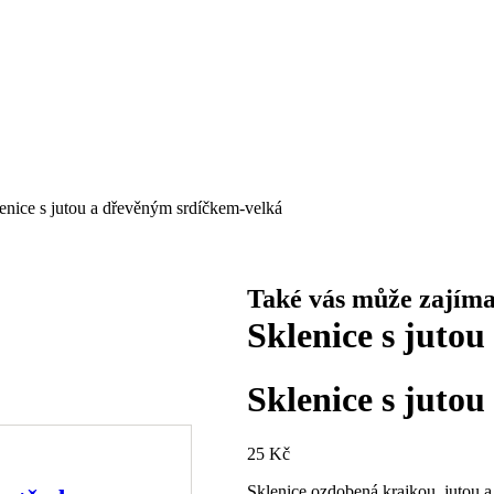
enice s jutou a dřevěným srdíčkem-velká
Také vás může zajíma
Sklenice s juto
Sklenice s juto
25
Kč
Sklenice ozdobená krajkou, jutou a