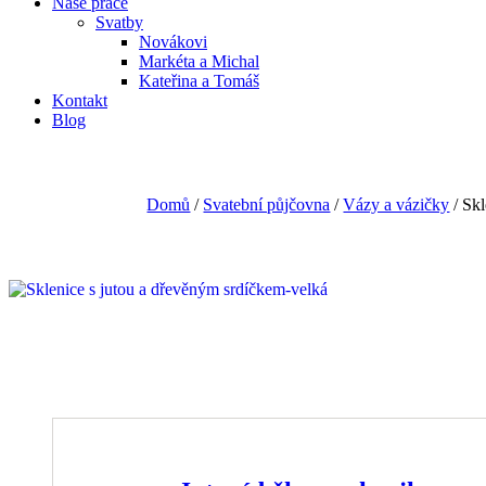
Naše práce
Svatby
Novákovi
Markéta a Michal
Kateřina a Tomáš
Kontakt
Blog
Domů
/
Svatební půjčovna
/
Vázy a vázičky
/ Skl