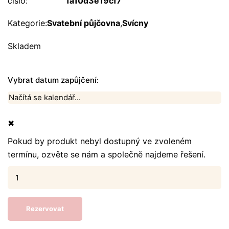
číslo:
1a10d3e19cf7
Kategorie:
Svatební půjčovna
,
Svícny
Skladem
Vybrat datum zapůjčení:
✖
Pokud by produkt nebyl dostupný ve zvoleném
termínu, ozvěte se nám a společně najdeme řešení.
Skleněný
svícen
baňka
Rezervovat
množství