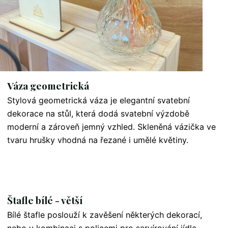
Váza geometrická
Stylová geometrická váza je elegantní svatební
dekorace na stůl, která dodá svatební výzdobě
moderní a zároveň jemný vzhled. Skleněná vázička ve
tvaru hrušky vhodná na řezané i umělé květiny.
Štafle bílé - větší
Bílé štafle poslouží k zavěšení některých dekorací,
nebo v kombinaci s policemi pro servírování jídla