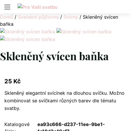
Domů
/
Svatební půjčovna
/
Svícny
/ Skleněný svícen
baňka
Skleněný svícen baňka
25
Kč
Skleněný elegantní svícínek na dlouhou svíčku. Možno
kombinovat se svíčkami různých barev dle tématu
svatby.
Katalogové
ea93c666-d237-11ee-9be1-