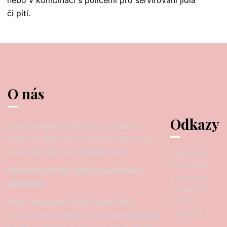
či pití.
O nás
Odkazy
Jsme svatební půjčovna z Hradce
Králové, která vám pomůže vykouzlit
dokonalý den za výhodné ceny!
OBCHODNÍ
PODMÍNKY
Nabízíme široký výběr svatebních
OCHRANA
dekorací.
OSOBNÍCH
ÚDAJŮ
Mezi naše další služby patří také
koordinace svateb, koordinace příjezdu
COOKIES