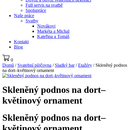
Full servis na svatbě
Spolupráce
Naše práce
Svatby
Novákovi
Markéta a Michal
Kateřina a Tomáš
Kontakt
Blog
0
Domů
/
Svatební půjčovna
/
Sladký bar
/
Etažéry
/ Skleněný podnos
na dort–květinový ornament
Skleněný podnos na dort–
květinový ornament
Skleněný podnos na dort–
květinový ornament