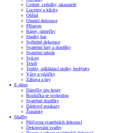
Cedule, cedulky, ukazatelé
Lucerny a klícky
Obřad
Ostatní dekorace
Přístroje
Rámy, rámečky
Sladký bar
Světelné dekorace
Svatební šaty a doplňky
Svatební tabule
Svícny
Textil
Truhly, odkládací stolky, bedýnky
Vázy a vázičky
Zábava a hry
E-shop
Dárečky pro hosty
Rozlučka se svobodou
Svatební doplňky
Dárkové poukazy
Župánky
Služby
Půjčovna svatebních dekorací
Dekorování svatby
Dovoz a odvoz svatebních dekorací