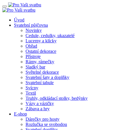
Úvod
Svatební půjčovna
Novinky
Cedule, cedulky, ukazatelé
Lucerny a klícky
Obřad
Ostatní dekorace
Přístroje
Rámy, rámečky
Sladký bar
Světelné dekorace
Svatební šaty a doplňky
Svatební tabule
Svícny
Textil
Truhly, odkládací stolky, bedýnky
Vázy a vázičky
Zábava a hry
E-shop
Dárečky pro hosty
Rozlučka se svobodou
Svatební doplňky