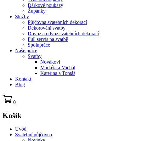
Dárkové poukazy
Župánky
Služby
Půjčovna svatebních dekorací
Dekorování svatby
Dovoz a odvoz svatebních dekorací
Full servis na svatbě
Spolupráce
Naše práce
Svatby
Novákovi
Markéta a Michal
Kateřina a Tomáš
Kontakt
Blog
0
Košík
Úvod
Svatební půjčovna
Novinky