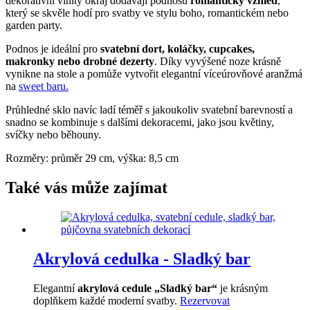
dekorativní vlnitý okraj dodávají podnosu
romantický
vzhled
,
který se skvěle hodí pro svatby ve stylu boho, romantickém nebo
garden party.
Podnos je ideální pro
svatební dort, koláčky, cupcakes,
makronky nebo drobné dezerty
. Díky vyvýšené noze krásně
vynikne na stole a pomůže vytvořit elegantní víceúrovňové aranžmá
na
sweet baru.
Průhledné sklo navíc ladí téměř s jakoukoliv svatební barevností a
snadno se kombinuje s dalšími dekoracemi, jako jsou květiny,
svíčky nebo běhouny.
Rozměry: průměr 29 cm, výška: 8,5 cm
Také vás může zajímat
Akrylová cedulka - Sladký bar
Elegantní
akrylová cedule „Sladký bar“
je krásným
doplňkem každé moderní svatby.
Rezervovat