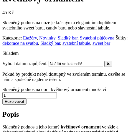
45
Kč
Skleněný podnos na noze je krásným a elegantním doplňkem
svatebního sweet baru, candy baru nebo slavnostní tabule.
Kategorie:
Etažéry
,
Novinky
,
Sladký bar
,
Svatební půjčovna
Štítky:
dekorace na svatbu
,
Sladký bar
,
svatební tabule
,
sweet bar
Skladem
Vybrat datum zapůjčení:
✖
Pokud by produkt nebyl dostupný ve zvoleném termínu, ozvěte se
nám a společně najdeme řešení.
Skleněný podnos na dort–květinový ornament množství
Rezervovat
Popis
Skleněný podnos a jeho jemný
květinový ornament ve skle
a