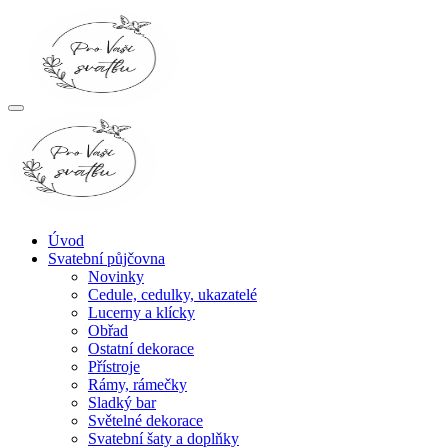
Úvod
Svatební půjčovna
Novinky
Cedule, cedulky, ukazatelé
Lucerny a klícky
Obřad
Ostatní dekorace
Přístroje
Rámy, rámečky
Sladký bar
Světelné dekorace
Svatební šaty a doplňky