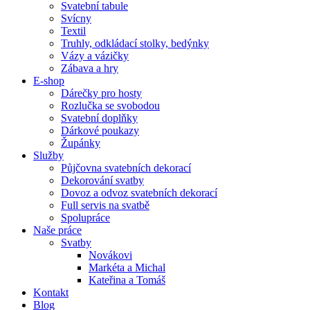
Svatební tabule
Svícny
Textil
Truhly, odkládací stolky, bedýnky
Vázy a vázičky
Zábava a hry
E-shop
Dárečky pro hosty
Rozlučka se svobodou
Svatební doplňky
Dárkové poukazy
Župánky
Služby
Půjčovna svatebních dekorací
Dekorování svatby
Dovoz a odvoz svatebních dekorací
Full servis na svatbě
Spolupráce
Naše práce
Svatby
Novákovi
Markéta a Michal
Kateřina a Tomáš
Kontakt
Blog