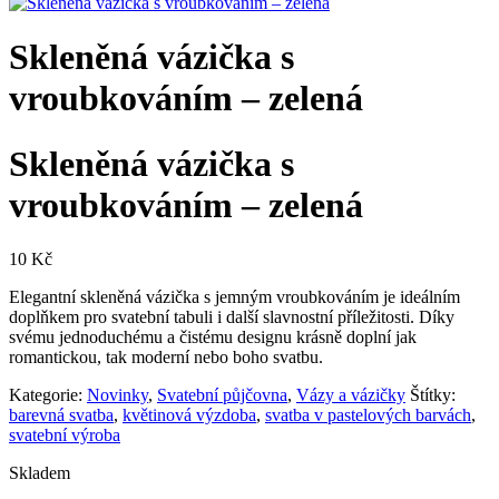
Skleněná vázička s
vroubkováním – zelená
Skleněná vázička s
vroubkováním – zelená
10
Kč
Elegantní skleněná vázička s jemným vroubkováním je ideálním
doplňkem pro svatební tabuli i další slavnostní příležitosti. Díky
svému jednoduchému a čistému designu krásně doplní jak
romantickou, tak moderní nebo boho svatbu.
Kategorie:
Novinky
,
Svatební půjčovna
,
Vázy a vázičky
Štítky:
barevná svatba
,
květinová výzdoba
,
svatba v pastelových barvách
,
svatební výroba
Skladem