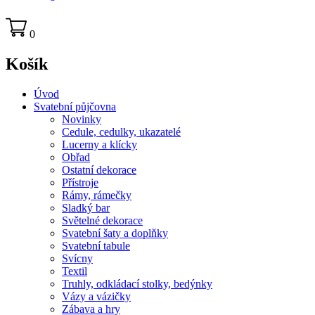
0
Košík
Úvod
Svatební půjčovna
Novinky
Cedule, cedulky, ukazatelé
Lucerny a klícky
Obřad
Ostatní dekorace
Přístroje
Rámy, rámečky
Sladký bar
Světelné dekorace
Svatební šaty a doplňky
Svatební tabule
Svícny
Textil
Truhly, odkládací stolky, bedýnky
Vázy a vázičky
Zábava a hry