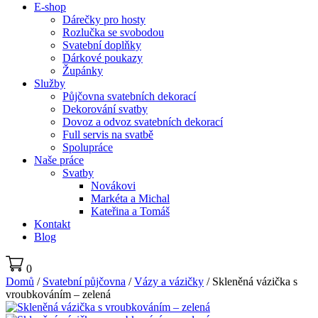
E-shop
Dárečky pro hosty
Rozlučka se svobodou
Svatební doplňky
Dárkové poukazy
Župánky
Služby
Půjčovna svatebních dekorací
Dekorování svatby
Dovoz a odvoz svatebních dekorací
Full servis na svatbě
Spolupráce
Naše práce
Svatby
Novákovi
Markéta a Michal
Kateřina a Tomáš
Kontakt
Blog
0
Domů
/
Svatební půjčovna
/
Vázy a vázičky
/ Skleněná vázička s
vroubkováním – zelená