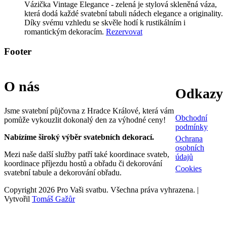
Vázička Vintage Elegance - zelená je stylová skleněná váza,
která dodá každé svatební tabuli nádech elegance a originality.
Díky svému vzhledu se skvěle hodí k rustikálním i
romantickým dekoracím.
Rezervovat
Footer
O nás
Odkazy
Jsme svatební půjčovna z Hradce Králové, která vám
Obchodní
pomůže vykouzlit dokonalý den za výhodné ceny!
podmínky
Nabízíme široký výběr svatebních dekorací.
Ochrana
osobních
Mezi naše další služby patří také koordinace svateb,
údajů
koordinace příjezdu hostů a obřadu či dekorování
Cookies
svatební tabule a dekorování obřadu.
Copyright 2026 Pro Vaši svatbu. Všechna práva vyhrazena. |
Vytvořil
Tomáš Gažůr