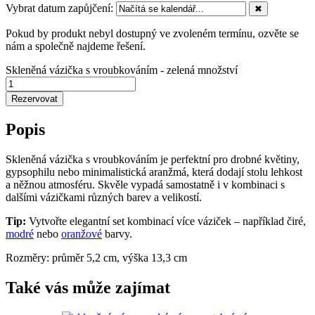
Vybrat datum zapůjčení:
✖
Pokud by produkt nebyl dostupný ve zvoleném termínu, ozvěte se
nám a společně najdeme řešení.
Skleněná vázička s vroubkováním - zelená množství
Rezervovat
Popis
Skleněná vázička s vroubkováním je perfektní pro drobné květiny,
gypsophilu nebo minimalistická aranžmá, která dodají stolu lehkost
a něžnou atmosféru. Skvěle vypadá samostatně i v kombinaci s
dalšími vázičkami různých barev a velikostí.
Tip:
Vytvořte elegantní set kombinací více váziček – například čiré,
modré
nebo
oranžové
barvy.
Rozměry: průměr 5,2 cm, výška 13,3 cm
Také vás může zajímat