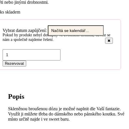
ěti nebo jinými drobnostmi.
 ks skladem
Vybrat datum zapůjčení:
Pokud by produkt nebyl dostupný ve zvoleném termínu, ozvěte se
nám a společně najdeme řešení.
✖
Skleněná
dóza
s
Rezervovat
víkem
množství
Popis
Skleněnou broušenou dózu je možné naplnit dle Vaší fantazie.
Využít ji můžete třeba do dámského nebo pánského koutku. Své
místo určitě najde i ve sweet baru.