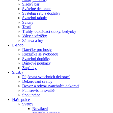
Sladký bar
Světelné dekorace
Svatební šaty a doplňky
Svatební tabule
Svícny
Textil
Truhly, odkládací stolky, bedýnky
Vázy a vázičky
Zábava a hry
E-shop
Dárečky pro hosty
Rozlučka se svobodou
Svatební doplňky
Dárkové poukazy
Župánky
Služby
Půjčovna svatebních dekorací
Dekorování svatby
Dovoz a odvoz svatebních dekorací
Full servis na svatbě
Spolupráce
Naše práce
Svatby
Novákovi