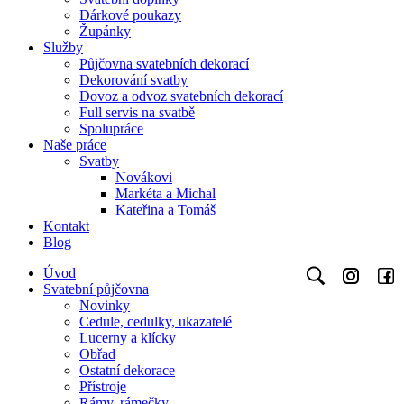
Dárkové poukazy
Župánky
Služby
Půjčovna svatebních dekorací
Dekorování svatby
Dovoz a odvoz svatebních dekorací
Full servis na svatbě
Spolupráce
Naše práce
Svatby
Novákovi
Markéta a Michal
Kateřina a Tomáš
Kontakt
Blog
Úvod
Svatební půjčovna
Novinky
Cedule, cedulky, ukazatelé
Lucerny a klícky
Obřad
Ostatní dekorace
Přístroje
Rámy, rámečky