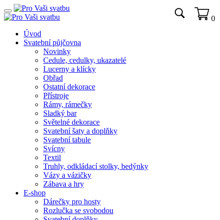
0
Úvod
Svatební půjčovna
Novinky
Cedule, cedulky, ukazatelé
Lucerny a klícky
Obřad
Ostatní dekorace
Přístroje
Rámy, rámečky
Sladký bar
Světelné dekorace
Svatební šaty a doplňky
Svatební tabule
Svícny
Textil
Truhly, odkládací stolky, bedýnky
Vázy a vázičky
Zábava a hry
E-shop
Dárečky pro hosty
Rozlučka se svobodou
Svatební doplňky