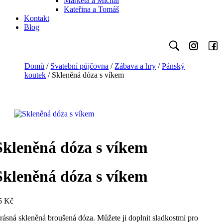
Markéta a Michal
Kateřina a Tomáš
Kontakt
Blog
Domů
/
Svatební půjčovna
/
Zábava a hry
/
Pánský
koutek
/ Skleněná dóza s víkem
Skleněná dóza s víkem
Skleněná dóza s víkem
5
Kč
rásná skleněná broušená dóza. Můžete ji doplnit sladkostmi pro