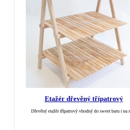
Etažér dřevěný třípatrový
Dřevěný etažér třípatrový vhodný do sweet baru i na r