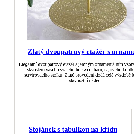
Zlatý dvoupatrový etažér s ornam
Elegantní dvoupatrový etažér s jemným ornamentálním vzore
skvostem vašeho svatebního sweet baru, čajového koutk
servírovacího stolku. Zlaté provedení dodá celé výzdobě l
slavnostní nádech.
Stojánek s tabulkou na křídu