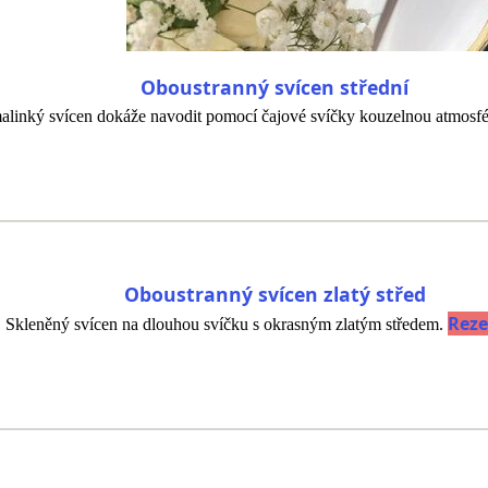
Oboustranný svícen střední
malinký svícen dokáže navodit pomocí čajové svíčky kouzelnou atmosf
Oboustranný svícen zlatý střed
Reze
Skleněný svícen na dlouhou svíčku s okrasným zlatým středem.