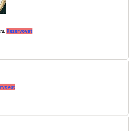
Rezervovat
éru.
rvovat