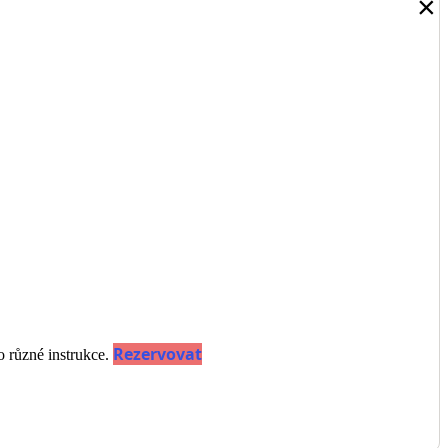
✖
Rezervovat
o různé instrukce.