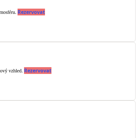
Rezervovat
tmosféru.
Rezervovat
 nový vzhled.