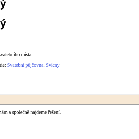
vý
vý
vatebního místa.
rie:
Svatební půjčovna
,
Svícny
nám a společně najdeme řešení.