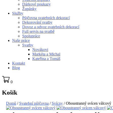
Dárkové poukazy
Župánky
Služby
Půjčovna svatebních dekorací
Dekorování svatby
Dovoz a odvoz svatebních dekorací
Full servis na svatbě
Spolupráce
Naše práce
Svatby
Novákovi
Markéta a Michal
Kateřina a Tomáš
Kontakt
Blog
0
Košík
Domů
/
Svatební půjčovna
/
Svícny
/ Oboustranný svícen válcový