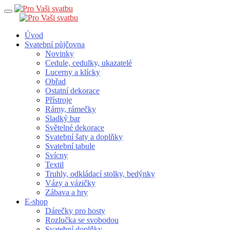
Úvod
Svatební půjčovna
Novinky
Cedule, cedulky, ukazatelé
Lucerny a klícky
Obřad
Ostatní dekorace
Přístroje
Rámy, rámečky
Sladký bar
Světelné dekorace
Svatební šaty a doplňky
Svatební tabule
Svícny
Textil
Truhly, odkládací stolky, bedýnky
Vázy a vázičky
Zábava a hry
E-shop
Dárečky pro hosty
Rozlučka se svobodou
Svatební doplňky