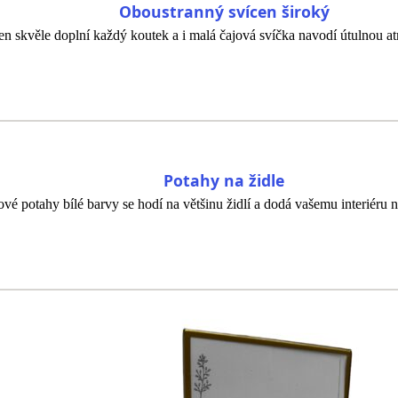
Oboustranný svícen široký
en skvěle doplní každý koutek a i malá čajová svíčka navodí útulnou a
Potahy na židle
ové potahy bílé barvy se hodí na většinu židlí a dodá vašemu interiéru