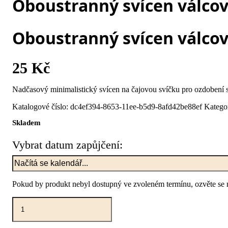
Oboustranný svícen válco
Oboustranný svícen válco
25
Kč
Nadčasový minimalistický svícen na čajovou svíčku pro ozdobení s
Katalogové číslo:
dc4ef394-8653-11ee-b5d9-8afd42be88ef
Katego
Skladem
Vybrat datum zapůjčení:
Pokud by produkt nebyl dostupný ve zvoleném termínu, ozvěte se 
Oboustranný
svícen
válcový