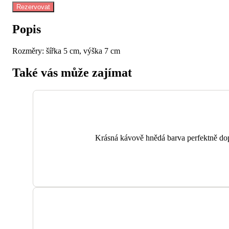
množství
Rezervovat
Popis
Rozměry: šířka 5 cm, výška 7 cm
Také vás může zajímat
Krásná kávově hnědá barva perfektně dopl