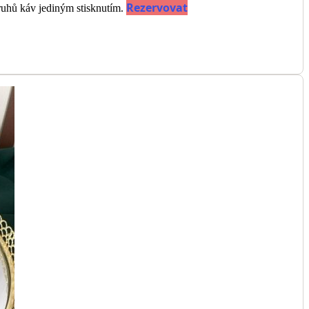
Rezervovat
 druhů káv jediným stisknutím.