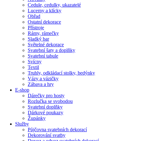
Cedule, cedulky, ukazatelé
Lucerny a klícky
Obřad
Ostatní dekorace
Přístroje
Rámy, rámečky
Sladký bar
Světelné dekorace
Svatební šaty a doplňky
Svatební tabule
Svícny
Textil
Truhly, odkládací stolky, bedýnky
Vázy a vázičky
Zábava a hry
E-shop
Dárečky pro hosty
Rozlučka se svobodou
Svatební doplňky
Dárkové poukazy
Župánky
Služby
Půjčovna svatebních dekorací
Dekorování svatby
Dovoz a odvoz svatebních dekorací