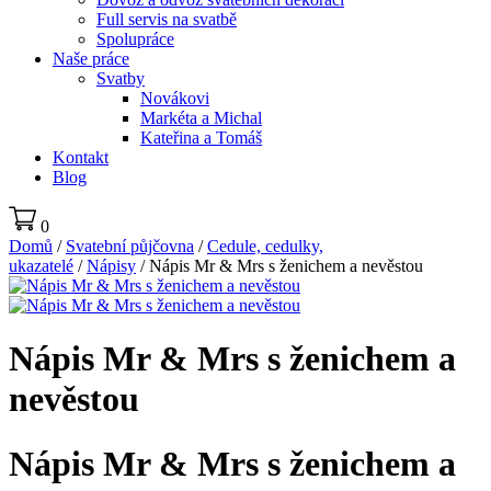
Full servis na svatbě
Spolupráce
Naše práce
Svatby
Novákovi
Markéta a Michal
Kateřina a Tomáš
Kontakt
Blog
0
Domů
/
Svatební půjčovna
/
Cedule, cedulky,
ukazatelé
/
Nápisy
/ Nápis Mr & Mrs s ženichem a nevěstou
Nápis Mr & Mrs s ženichem a
nevěstou
Nápis Mr & Mrs s ženichem a