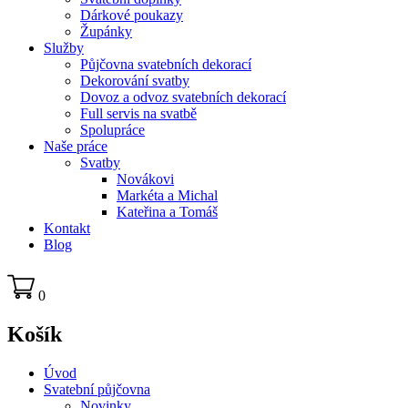
Dárkové poukazy
Župánky
Služby
Půjčovna svatebních dekorací
Dekorování svatby
Dovoz a odvoz svatebních dekorací
Full servis na svatbě
Spolupráce
Naše práce
Svatby
Novákovi
Markéta a Michal
Kateřina a Tomáš
Kontakt
Blog
0
Košík
Úvod
Svatební půjčovna
Novinky