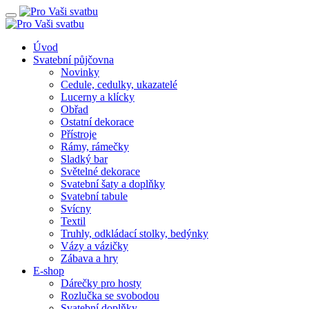
Úvod
Svatební půjčovna
Novinky
Cedule, cedulky, ukazatelé
Lucerny a klícky
Obřad
Ostatní dekorace
Přístroje
Rámy, rámečky
Sladký bar
Světelné dekorace
Svatební šaty a doplňky
Svatební tabule
Svícny
Textil
Truhly, odkládací stolky, bedýnky
Vázy a vázičky
Zábava a hry
E-shop
Dárečky pro hosty
Rozlučka se svobodou
Svatební doplňky