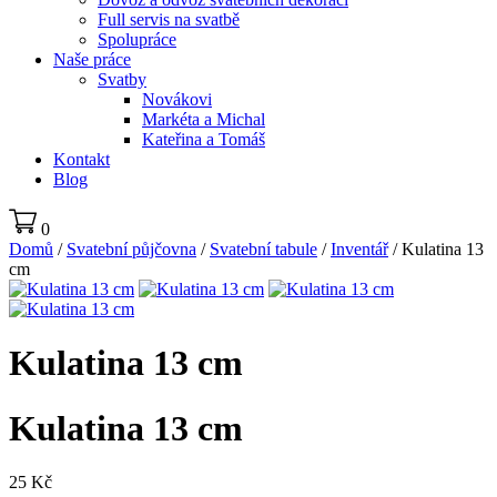
Full servis na svatbě
Spolupráce
Naše práce
Svatby
Novákovi
Markéta a Michal
Kateřina a Tomáš
Kontakt
Blog
0
Domů
/
Svatební půjčovna
/
Svatební tabule
/
Inventář
/ Kulatina 13
cm
Kulatina 13 cm
Kulatina 13 cm
25
Kč