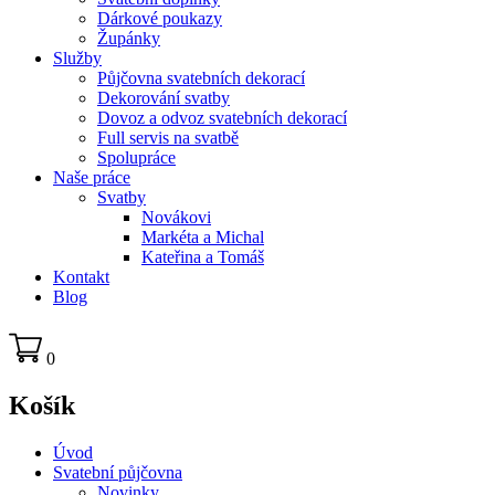
Dárkové poukazy
Župánky
Služby
Půjčovna svatebních dekorací
Dekorování svatby
Dovoz a odvoz svatebních dekorací
Full servis na svatbě
Spolupráce
Naše práce
Svatby
Novákovi
Markéta a Michal
Kateřina a Tomáš
Kontakt
Blog
0
Košík
Úvod
Svatební půjčovna
Novinky