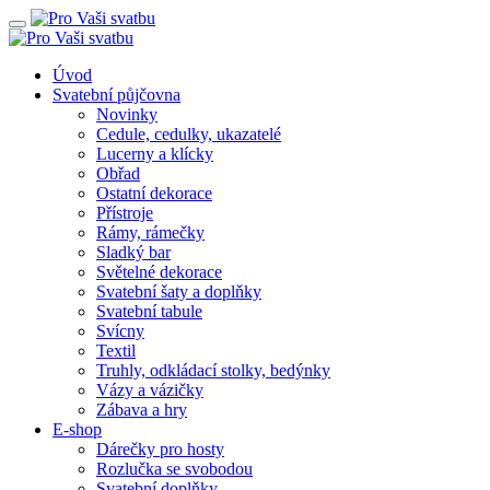
Úvod
Svatební půjčovna
Novinky
Cedule, cedulky, ukazatelé
Lucerny a klícky
Obřad
Ostatní dekorace
Přístroje
Rámy, rámečky
Sladký bar
Světelné dekorace
Svatební šaty a doplňky
Svatební tabule
Svícny
Textil
Truhly, odkládací stolky, bedýnky
Vázy a vázičky
Zábava a hry
E-shop
Dárečky pro hosty
Rozlučka se svobodou
Svatební doplňky