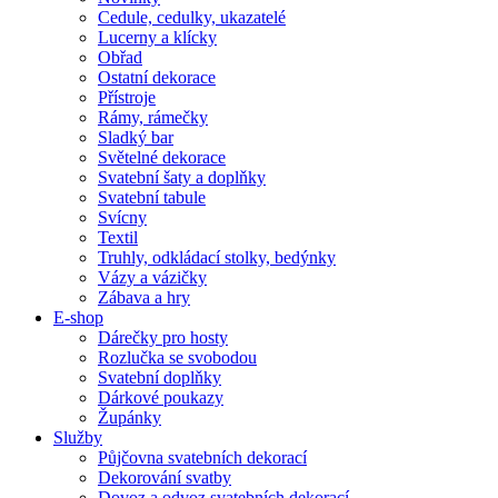
Cedule, cedulky, ukazatelé
Lucerny a klícky
Obřad
Ostatní dekorace
Přístroje
Rámy, rámečky
Sladký bar
Světelné dekorace
Svatební šaty a doplňky
Svatební tabule
Svícny
Textil
Truhly, odkládací stolky, bedýnky
Vázy a vázičky
Zábava a hry
E-shop
Dárečky pro hosty
Rozlučka se svobodou
Svatební doplňky
Dárkové poukazy
Župánky
Služby
Půjčovna svatebních dekorací
Dekorování svatby
Dovoz a odvoz svatebních dekorací