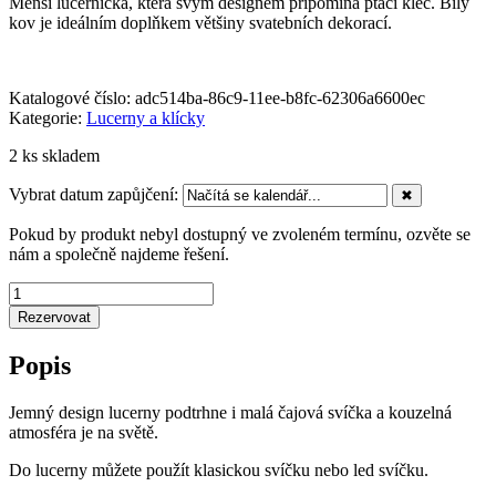
Menší lucernička, která svým designem připomíná ptačí klec. Bílý
kov je ideálním doplňkem většiny svatebních dekorací.
Katalogové číslo:
adc514ba-86c9-11ee-b8fc-62306a6600ec
Kategorie:
Lucerny a klícky
2 ks skladem
Vybrat datum zapůjčení:
✖
Pokud by produkt nebyl dostupný ve zvoleném termínu, ozvěte se
nám a společně najdeme řešení.
Lucerna
bílá
Rezervovat
klícka
kovová
Popis
množství
Jemný design lucerny podtrhne i malá čajová svíčka a kouzelná
atmosféra je na světě.
Do lucerny můžete použít klasickou svíčku nebo led svíčku.