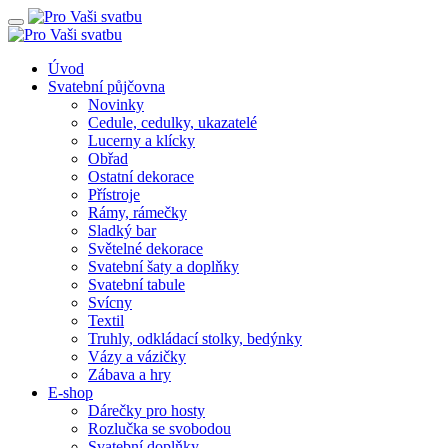
Úvod
Svatební půjčovna
Novinky
Cedule, cedulky, ukazatelé
Lucerny a klícky
Obřad
Ostatní dekorace
Přístroje
Rámy, rámečky
Sladký bar
Světelné dekorace
Svatební šaty a doplňky
Svatební tabule
Svícny
Textil
Truhly, odkládací stolky, bedýnky
Vázy a vázičky
Zábava a hry
E-shop
Dárečky pro hosty
Rozlučka se svobodou
Svatební doplňky