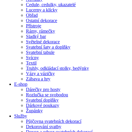
Cedule, cedulky, ukazatelé
Lucerny a klícky
Obřad
Ostatní dekorace
Přístroje
Rámy, rámečky
Sladký bar
Světelné dekorace
Svatební šaty a doplňky
Svatební tabule
Svícny
Textil
Truhly, odkládací stolky, bedýnky
Vázy a vázičky
Zábava a hry
E-shop
Dárečky pro hosty
Rozlučka se svobodou
Svatební doplňky
Dárkové poukazy
Župánky
Služby
Půjčovna svatebních dekorací
Dekorování svatby
Dovoz a odvoz svatebních dekorací