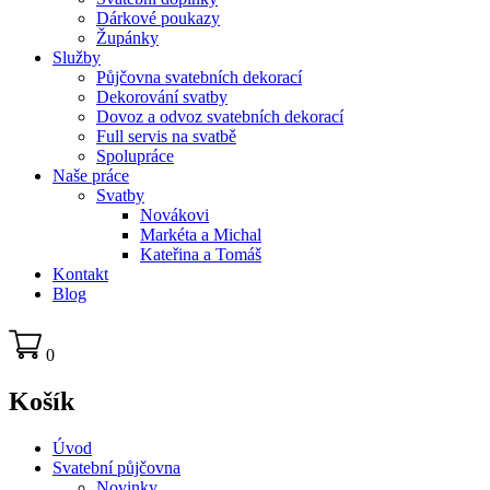
Dárkové poukazy
Župánky
Služby
Půjčovna svatebních dekorací
Dekorování svatby
Dovoz a odvoz svatebních dekorací
Full servis na svatbě
Spolupráce
Naše práce
Svatby
Novákovi
Markéta a Michal
Kateřina a Tomáš
Kontakt
Blog
0
Košík
Úvod
Svatební půjčovna
Novinky