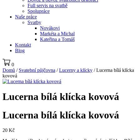
Full servis na svatbě
Spolupráce
Naše práce
Svatby
Novákovi
Markéta a Michal
Kateřina a Tomáš
Kontakt
Blog
0
Domů
/
Svatební půjčovna
/
Lucerny a klícky
/ Lucerna bílá klícka
kovová
Lucerna bílá klícka kovová
Lucerna bílá klícka kovová
20
Kč