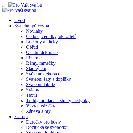
Úvod
Svatební půjčovna
Novinky
Cedule, cedulky, ukazatelé
Lucerny a klícky
Obřad
Ostatní dekorace
Přístroje
Rámy, rámečky
Sladký bar
Světelné dekorace
Svatební šaty a doplňky
Svatební tabule
Svícny
Textil
Truhly, odkládací stolky, bedýnky
Vázy a vázičky
Zábava a hry
E-shop
Dárečky pro hosty
Rozlučka se svobodou
Svatební doplňky