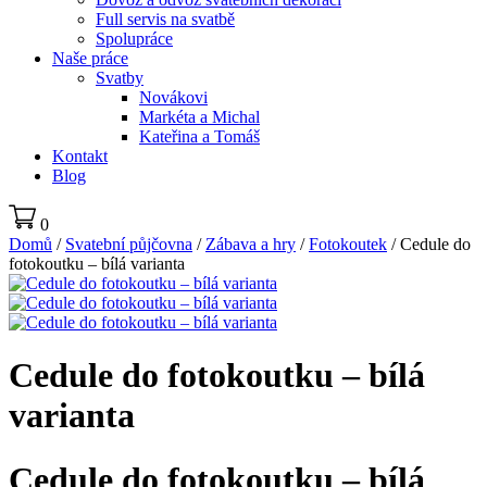
Full servis na svatbě
Spolupráce
Naše práce
Svatby
Novákovi
Markéta a Michal
Kateřina a Tomáš
Kontakt
Blog
0
Domů
/
Svatební půjčovna
/
Zábava a hry
/
Fotokoutek
/ Cedule do
fotokoutku – bílá varianta
Cedule do fotokoutku – bílá
varianta
Cedule do fotokoutku – bílá