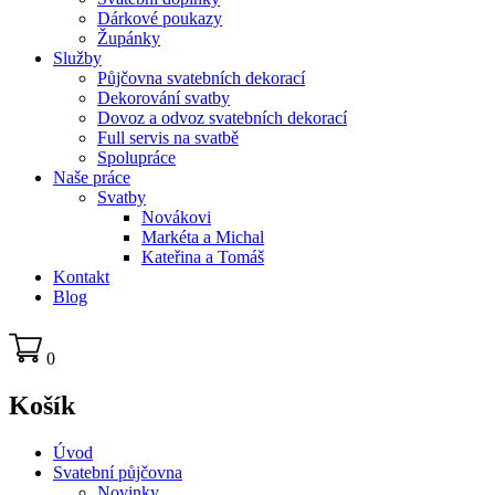
Dárkové poukazy
Župánky
Služby
Půjčovna svatebních dekorací
Dekorování svatby
Dovoz a odvoz svatebních dekorací
Full servis na svatbě
Spolupráce
Naše práce
Svatby
Novákovi
Markéta a Michal
Kateřina a Tomáš
Kontakt
Blog
0
Košík
Úvod
Svatební půjčovna
Novinky