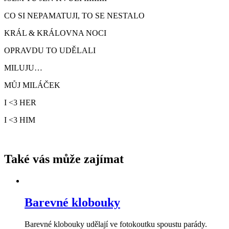
CO SI NEPAMATUJI, TO SE NESTALO
KRÁL & KRÁLOVNA NOCI
OPRAVDU TO UDĚLALI
MILUJU…
MŮJ MILÁČEK
I <3 HER
I <3 HIM
Také vás může zajímat
Barevné klobouky
Barevné klobouky udělají ve fotokoutku spoustu parády.