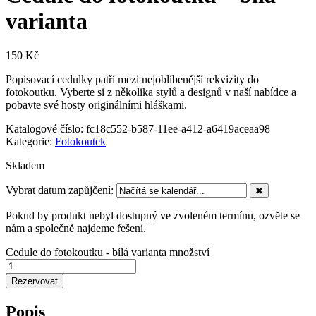
varianta
150
Kč
Popisovací cedulky patří mezi nejoblíbenější rekvizity do
fotokoutku. Vyberte si z několika stylů a designů v naší nabídce a
pobavte své hosty originálními hláškami.
Katalogové číslo:
fc18c552-b587-11ee-a412-a6419aceaa98
Kategorie:
Fotokoutek
Skladem
Vybrat datum zapůjčení:
✖
Pokud by produkt nebyl dostupný ve zvoleném termínu, ozvěte se
nám a společně najdeme řešení.
Cedule do fotokoutku - bílá varianta množství
Rezervovat
Popis