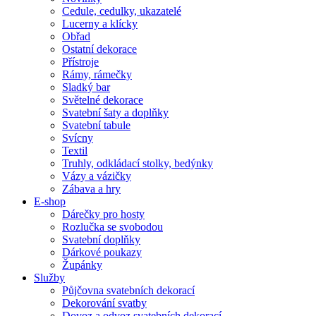
Cedule, cedulky, ukazatelé
Lucerny a klícky
Obřad
Ostatní dekorace
Přístroje
Rámy, rámečky
Sladký bar
Světelné dekorace
Svatební šaty a doplňky
Svatební tabule
Svícny
Textil
Truhly, odkládací stolky, bedýnky
Vázy a vázičky
Zábava a hry
E-shop
Dárečky pro hosty
Rozlučka se svobodou
Svatební doplňky
Dárkové poukazy
Župánky
Služby
Půjčovna svatebních dekorací
Dekorování svatby
Dovoz a odvoz svatebních dekorací