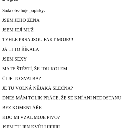
Sada obsahuje popisky:
JSEM JEHO ŽENA
JSEM JEJÍ MUŽ
TYHLE PRSA JSOU FAKT MOJE!!!
JÁ TI TO ŘÍKALA
JSEM SEXY
MÁTE ŠTĚSTÍ, ŽE JDU KOLEM
ČÍ JE TO SVATBA?
JE TU VOLNÁ NĚJAKÁ SLEČNA?
DNES MÁM TOLIK PRÁCE, ŽE SE KNÍ ANI NEDOSTANU
BEZ KOMENTÁŘE
KDO MI VZAL MOJE PIVO?
JSEM TU JEN KVŮLI IIIIIIIII